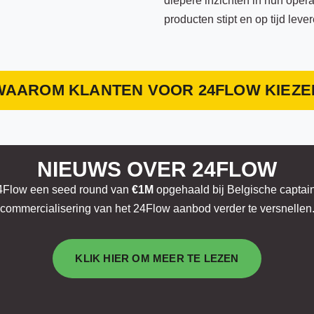
diepere inzichten in hun opera
producten stipt en op tijd lever
WAAROM KLANTEN VOOR 24FLOW KIEZE
NIEUWS OVER 24FLOW
24Flow een seed round van
€1M
opgehaald bij Belgische captain
commercialisering van het 24Flow aanbod verder te versnellen
KLIK HIER OM MEER TE LEZEN