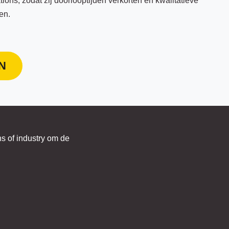
tions, zodat zij doorlooptijden verkorten en kwalitatieve
en.
N
s of industry om de
.