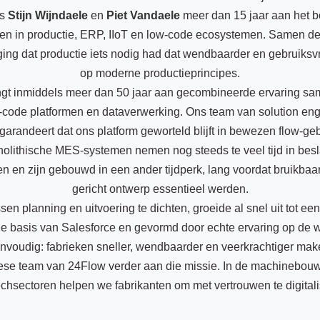
rs
Stijn Wijndaele
en
Piet Vandaele
meer dan 15 jaar aan het 
en in productie, ERP, IIoT en low-code ecosystemen. Samen deel
ing dat productie iets nodig had dat wendbaarder en gebruiksv
op moderne productieprincipes.
 inmiddels meer dan 50 jaar aan gecombineerde ervaring sam
w-code platformen en dataverwerking. Ons team van solution eng
 garandeert dat ons platform geworteld blijft in bewezen flow-g
nolithische MES-systemen nemen nog steeds te veel tijd in be
gen en zijn gebouwd in een ander tijdperk, lang voordat bruikbaar
gericht ontwerp essentieel werden.
en planning en uitvoering te dichten, groeide al snel uit tot ee
basis van Salesforce en gevormd door echte ervaring op de we
nvoudig: fabrieken sneller, wendbaarder en veerkrachtiger mak
se team van 24Flow verder aan die missie. In de machinebouw,
echsectoren helpen we fabrikanten om met vertrouwen te digitali